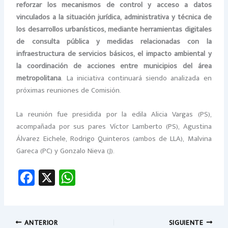
reforzar los mecanismos de control y acceso a datos
vinculados a la situación jurídica, administrativa y técnica de
los desarrollos urbanísticos, mediante herramientas digitales
de consulta pública y medidas relacionadas con la
infraestructura de servicios básicos, el impacto ambiental y
la coordinación de acciones entre municipios del área
metropolitana
. La iniciativa continuará siendo analizada en
próximas reuniones de Comisión.
La reunión fue presidida por la edila Alicia Vargas (PS),
acompañada por sus pares Víctor Lamberto (PS), Agustina
Álvarez Eichele, Rodrigo Quinteros (ambos de LLA), Malvina
Gareca (PC) y Gonzalo Nieva (J).
Fa
X
W
ce
h
b
at
o
sA
ANTERIOR
SIGUIENTE