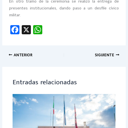
En otro tramo de la ceremonia se realizó la entrega de
presentes institucionales, dando paso a un desfile cívico
militar.
Fa
X
W
ce
h
b
at
o
sA
ANTERIOR
SIGUIENTE
ok
p
p
Entradas relacionadas