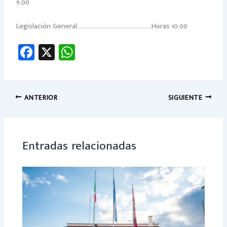
9.00
Legislación General………………………………………………………Horas 10.00
Fa
X
W
ce
h
b
at
o
sA
ANTERIOR
SIGUIENTE
ok
p
p
Entradas relacionadas