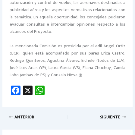
autorización y control de vuelos, las aeronaves destinadas a
publicidad aérea y los aspectos normativos relacionados con
la temática. En aquella oportunidad, los concejales pudieron
evacuar consultas e intercambiar opiniones respecto a los
alcances del Proyecto.
La mencionada Comisión es presidida por el edil Ángel Ortiz
(UCR), quien está acompañado por sus pares Erica Castro,
Rodrigo Quinteros, Agustina Álvarez Eichele (todos de LLA),
José Luis Arias (YP), Laura García (VS), Eliana Chuchuy, Camila
Lobo (ambas de PS) y Gonzalo Nieva (J).
Fa
X
W
ce
h
b
at
o
sA
ANTERIOR
SIGUIENTE
ok
p