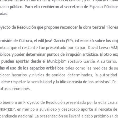
ación de los «Puntos de Irrupción Artística”; y de Espacios Públic
acio público. Para ello recibieron al secretario de Espacio Público
udad.
royecto de Resolución que propone reconocer
la obra teatral “Flores
omisión de Cultura, el edil José García (YP), interiorizó sobre los
ientras que el restante fue presentado por su par, David Leiva (MM
icos y poder determinar puntos de irrupción artística. El otro exp
 puedan aportar desde el Municipio”
, sostuvo García. A su turno,
as al uso de los espacios artísticos
, tales como las medidas de se
tablecer horarios y niveles de sonidos determinados, la autorida
debe respetar la sensibilidad y la idiosincrasia de los artistas”
. En
futuras reuniones.
o bueno a un Proyecto de Resolución presentado por la edila Laura 
15-1822)”
, en mérito a su valioso y destacado aporte al rescate de la 
pendencia nacional. La presentación se llevará a cabo próximo 24 de 