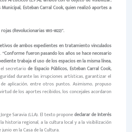
os Artísticos (E.P.A),
ambos con el objeto de visibilizar,
s Municipal, Esteban Carral Cook, quien realizó aportes a
 rojas (Revolucionarias 1815-1822)”.
 objetivos de ambos expedientes en tratamiento vinculados
).
“Conforme fueron pasando los años se hace necesario
ediente trabaja el uso de los espacios en la misma línea,
 el secretario
de Espacio Públicos, Esteban Carral Cook,
guridad durante las irrupciones artísticas, garantizar el
d de aplicación, entre otros puntos. Asimismo, propuso
 virtud de los aportes recibidos, los concejales acordaron
Jorge Saravia (LLA). El texto propone
declarar de Interés
historia regional, a la cultura local y a la visibilización
junio en la Casa de la Cultura.