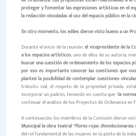
de Ordenanza. Las propuestas están relacionadas a la cre
proteger y fomentar las expresiones artísticas en el esp
la redacción vinculadas al uso del espacio público en la ci
En otro momento, los ediles dieron visto bueno a un P
Durante el inicio de la reunión,
el vicepresidente de la C
a los espacios artísticos
, uno de ellos de su autoría, m
buscar una cuestión de ordenamiento de los espacios públ
por eso es importante conocer las cuestiones que nos
planteó la posibilidad de contemplar cuestiones vinculad
tránsito vial, el respeto de la propiedad privada, es
incorporar un padrón, teniendo en cuenta que “
la norma 
continuar el análisis de los Proyectos de Ordenanza en 
A continuación, los miembros de la Comisión dieron vist
Municipal la obra teatral “Flores rojas (Revolucionarias 18
del rol fundamental de las mujeres en la gesta de la inde