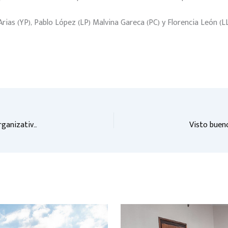
rias (YP), Pablo López (LP) Malvina Gareca (PC) y Florencia León (LL
Recibieron a funcionarios municipales para analizar aspectos organizativos de la Media Maratón New Balance 2026