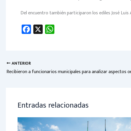
Del encuentro también participaron los ediles José Luis A
Fa
X
W
ce
h
b
at
o
sA
ok
p
ANTERIOR
p
Entradas relacionadas