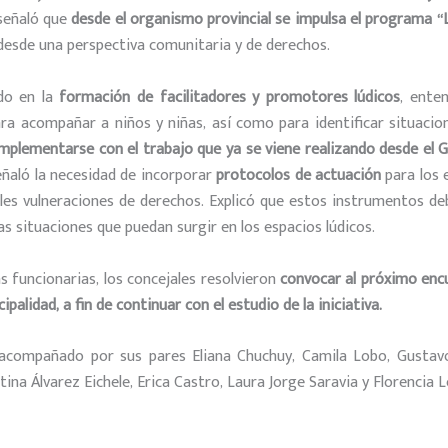
 señaló que
desde el organismo provincial se impulsa el programa “L
 desde una perspectiva comunitaria y de derechos.
ndo en la
formación de facilitadores y promotores lúdicos
, ente
a acompañar a niños y niñas, así como para identificar situacion
mplementarse con el trabajo que ya se viene realizando desde el Go
eñaló la necesidad de incorporar
protocolos de actuación
para los 
les vulneraciones de derechos. Explicó que estos instrumentos deb
s situaciones que puedan surgir en los espacios lúdicos.
 funcionarias, los concejales resolvieron
convocar al próximo encu
palidad, a fin de continuar con el estudio de la iniciativa.
), acompañado por sus pares Eliana Chuchuy, Camila Lobo, Gustav
tina Álvarez Eichele, Erica Castro, Laura Jorge Saravia y Florencia 