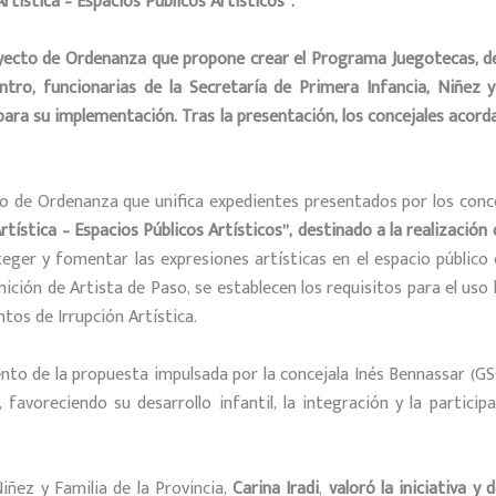
tística – Espacios Públicos Artísticos”
.
royecto de Ordenanza que propone crear el Programa Juegotecas, 
ntro, funcionarias de la Secretaría de Primera Infancia, Niñez y
a para su implementación. Tras la presentación, los concejales aco
to de Ordenanza que unifica expedientes presentados por los conce
ística – Espacios Públicos Artísticos”, destinado a la realización 
roteger y fomentar las expresiones artísticas en el espacio público
inición de Artista de Paso, se establecen los requisitos para el uso
os de Irrupción Artística.
to de la propuesta impulsada por la concejala Inés Bennassar (GS
 favoreciendo su desarrollo infantil, la integración y la partici
Niñez y Familia de la Provincia,
Carina Iradi
,
valoró la iniciativa 