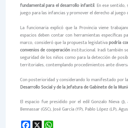
fundamental para el desarrollo infantil
. En ese sentido,
juego para las infancias y promover el derecho al juego
La funcionaria explicó que la Provincia viene trabaja
espacios deben contar con herramientas específicas par
marco, consideró que la propuesta legislativa
podría co
convenios de cooperación
institucional. Iradi también s
seguridad de los niños como para la detección de posib
territoriales, contemplando procedimientos ante diversa
Con posterioridad y considerando lo manifestado por las
Desarrollo Social y de la Jefatura de Gabinete de la Munici
El espacio fue presidido por el edil Gonzalo Nieva (J
Bennassar (GSC), José García (YP), Pablo López (LP), Agus
Fa
X
W