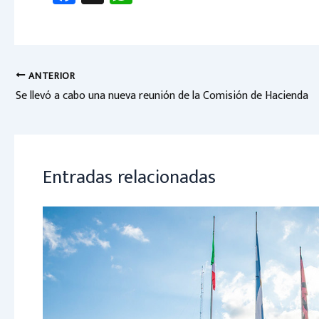
ce
h
b
at
o
sA
ok
p
ANTERIOR
Se llevó a cabo una nueva reunión de la Comisión de Hacienda
p
Entradas relacionadas