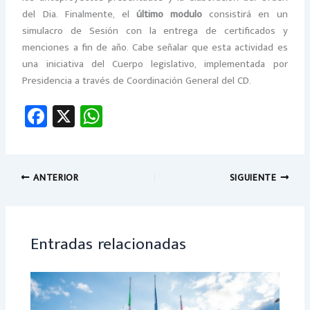
del Dia. Finalmente, el
último modulo
consistirá en un
simulacro de Sesión con la entrega de certificados y
menciones a fin de año. Cabe señalar que esta actividad es
una iniciativa del Cuerpo legislativo, implementada por
Presidencia a través de Coordinación General del CD.
Fa
X
W
ce
h
b
at
o
sA
ANTERIOR
SIGUIENTE
ok
p
p
Entradas relacionadas