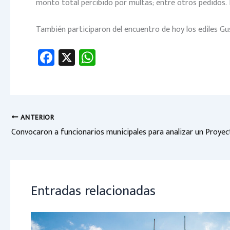
monto total percibido por multas; entre otros pedidos. El 
También participaron del encuentro de hoy los ediles Gus
Fa
X
W
ce
h
b
at
o
sA
ok
p
ANTERIOR
p
Entradas relacionadas