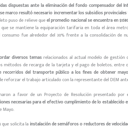
idas dispuestas ante la eliminación del fondo compensador del In
e marco resultó necesario incrementar los subsidios provinciales y
oleto puso de relieve que
el promedio nacional se encuentra en $1580,
 que se mantiene la equiparación tarifaria en toda el área metr
 consumo fue alrededor del 30% frente a la consolidación de nu
bordar diversos temas
relacionados al actual modelo de gestión d
 los métodos de recarga de la tarjeta y el pago de boletos, entr
e recorridos del transporte público a los fines de obtener mayo
 de reforzar el trabajo articulado con la representante del DEM ant
aron a favor de un Proyecto de Resolución presentado por el 
iones necesarias para el efectivo cumplimiento de lo establecido e
de Mayo.
 que solicita la
instalación de semáforos o reductores de velocida