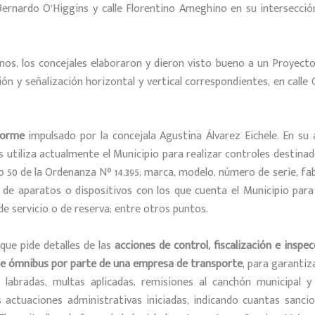
Bernardo O’Higgins y calle Florentino Ameghino en su intersecció
os, los concejales elaboraron y dieron visto bueno a un Proyecto
ión y señalización horizontal y vertical correspondientes, en calle 
forme
impulsado por la concejala Agustina Álvarez Eichele. En su a
 utiliza actualmente el Municipio para realizar controles destinad
lo 50 de la Ordenanza N° 14.395; marca, modelo, número de serie, fa
l de aparatos o dispositivos con los que cuenta el Municipio para 
de servicio o de reserva; entre otros puntos.
que pide detalles de las
acciones de control, fiscalización e ins
n de ómnibus por parte de una empresa de transporte
, para garantiz
n labradas, multas aplicadas, remisiones al canchón municipal
s actuaciones administrativas iniciadas, indicando cuantas sanci