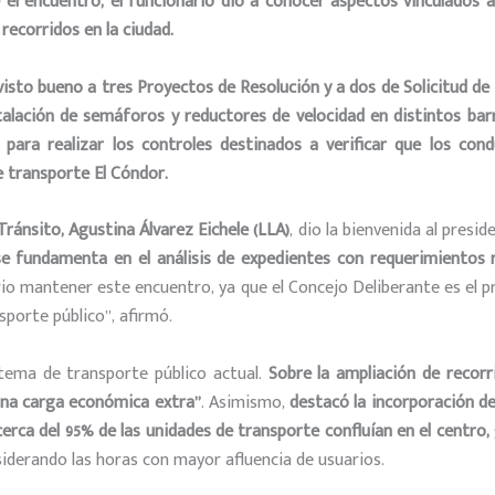
 encuentro, el funcionario dio a conocer aspectos vinculados a l
recorridos en la ciudad.
sto bueno a tres Proyectos de Resolución y a dos de Solicitud de
talación de semáforos y reductores de velocidad en distintos bar
 para realizar los c
ontroles destinados a verificar que los con
 transporte El Cóndor.
Tránsito, Agustina Álvarez Eichele (LLA)
, dio la bienvenida al presi
se fundamenta en el análisis de expedientes con requerimientos r
rio mantener este encuentro, ya que el Concejo Deliberante es el 
sporte público”, afirmó.
stema de transporte público actual.
Sobre la ampliación de recorr
una carga económica extra”
. Asimismo,
destacó la incorporación d
erca del 95% de las unidades de transporte confluían en el centro,
nsiderando las horas con mayor afluencia de usuarios.