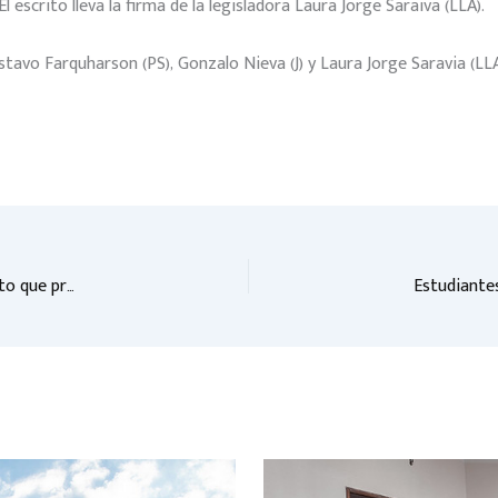
escrito lleva la firma de la legisladora Laura Jorge Saraiva (LLA).
tavo Farquharson (PS), Gonzalo Nieva (J) y Laura Jorge Saravia (LLA
Convocaron a funcionarios municipales para analizar un Proyecto que propone la creación del Programa Juegotecas