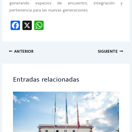
generando espacios de encuentro, integración y
pertenencia para las nuevas generaciones.
Fa
X
W
ce
h
b
at
o
sA
ANTERIOR
SIGUIENTE
ok
p
p
Entradas relacionadas