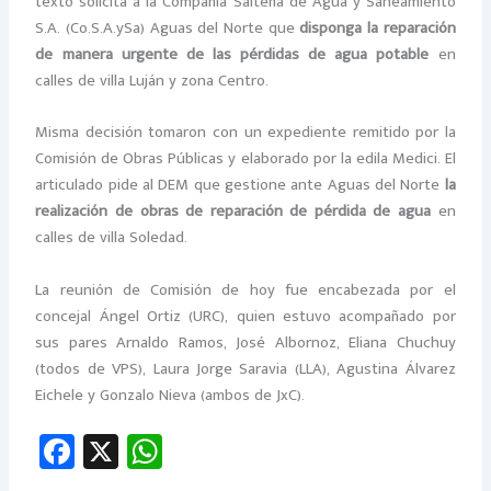
texto solicita a la Compañía Salteña de Agua y Saneamiento
S.A. (Co.S.A.ySa) Aguas del Norte que
disponga la reparación
de manera urgente de las pérdidas de agua potable
en
calles de villa Luján y zona Centro.
Misma decisión tomaron con un expediente remitido por la
Comisión de Obras Públicas y elaborado por la edila Medici. El
articulado pide al DEM que gestione ante Aguas del Norte
la
realización de obras de reparación de pérdida de agua
en
calles de villa Soledad.
La reunión de Comisión de hoy fue encabezada por el
concejal Ángel Ortiz (URC), quien estuvo acompañado por
sus pares Arnaldo Ramos, José Albornoz, Eliana Chuchuy
(todos de VPS), Laura Jorge Saravia (LLA), Agustina Álvarez
Eichele y Gonzalo Nieva (ambos de JxC).
Fa
X
W
ce
h