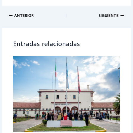
b
at
o
sA
ANTERIOR
SIGUIENTE
ok
p
p
Entradas relacionadas