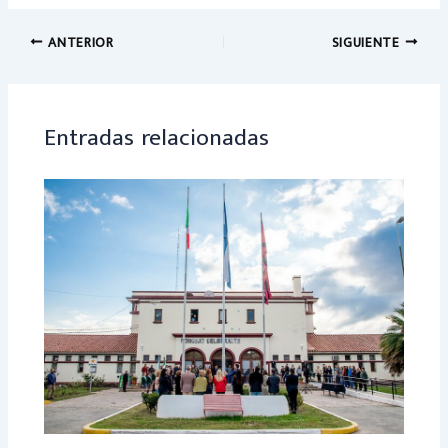
b
at
o
sA
ANTERIOR
SIGUIENTE
ok
p
p
Entradas relacionadas