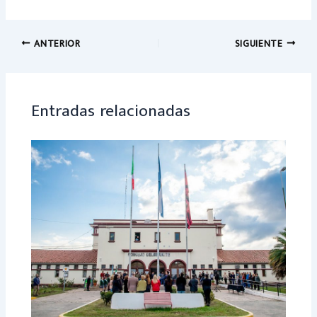
ce
h
b
at
o
sA
ANTERIOR
SIGUIENTE
ok
p
p
Entradas relacionadas