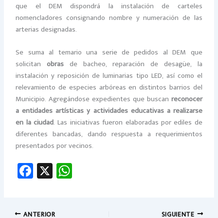
que el DEM dispondrá la instalación de carteles
nomencladores consignando nombre y numeración de las
arterias designadas.
Se suma al temario una serie de pedidos al DEM que
solicitan
obras
de bacheo, reparación de desagüe, la
instalación y reposición de luminarias tipo LED, así como el
relevamiento de especies arbóreas en distintos barrios del
Municipio. Agregándose expedientes que buscan
reconocer
a entidades artísticas y actividades educativas a realizarse
en la ciudad
. Las iniciativas fueron elaboradas por ediles de
diferentes bancadas, dando respuesta a requerimientos
presentados por vecinos.
Fa
X
W
ce
h
b
at
o
sA
ANTERIOR
SIGUIENTE