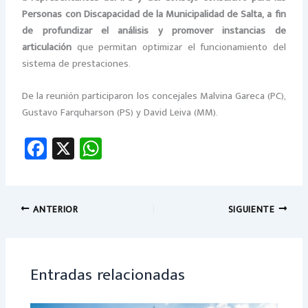
Personas con Discapacidad de la Municipalidad de Salta, a fin
de profundizar el análisis y promover instancias de
articulación
que permitan optimizar el funcionamiento del
sistema de prestaciones.
De la reunión participaron los concejales Malvina Gareca (PC),
Gustavo Farquharson (PS) y David Leiva (MM).
Fa
X
W
ce
h
b
at
o
sA
ANTERIOR
SIGUIENTE
ok
p
p
Entradas relacionadas