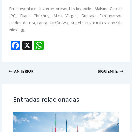
En el evento estuvieron presentes los ediles Malvina Gareca
(PC), Eliana Chuchuy, Alicia Vargas, Gustavo Farquharson
(todos de PS), Laura García (VS), Ángel Ortiz (UCR) y Gonzalo
Nieva (J).
Fa
X
W
ce
h
b
at
o
sA
ANTERIOR
SIGUIENTE
ok
p
p
Entradas relacionadas