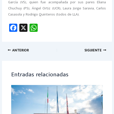
García (VS), quien fue acompañada por sus pares Eliana
Chuchuy (PS), Ángel Ortiz (UCR), Laura Jorge Saravia, Carlos
Casasola y Rodrigo Quinteros (todos de LLA).
Fa
X
W
ce
h
b
at
o
sA
ANTERIOR
SIGUIENTE
ok
p
p
Entradas relacionadas