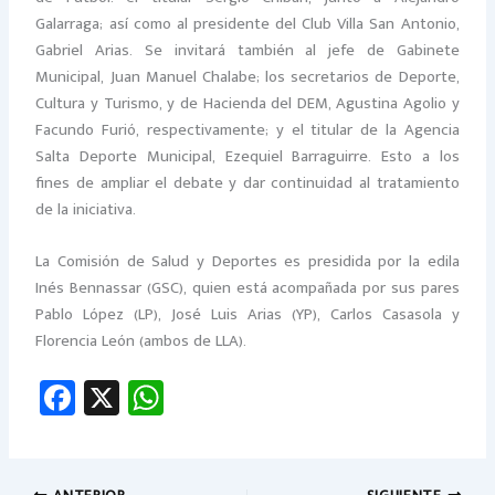
Galarraga; así como al presidente del Club Villa San Antonio,
Gabriel Arias. Se invitará también al jefe de Gabinete
Municipal, Juan Manuel Chalabe; los secretarios de Deporte,
Cultura y Turismo, y de Hacienda del DEM, Agustina Agolio y
Facundo Furió, respectivamente; y el titular de la Agencia
Salta Deporte Municipal, Ezequiel Barraguirre. Esto a los
fines de ampliar el debate y dar continuidad al tratamiento
de la iniciativa.
La Comisión de Salud y Deportes es presidida por la edila
Inés Bennassar (GSC), quien está acompañada por sus pares
Pablo López (LP), José Luis Arias (YP), Carlos Casasola y
Florencia León (ambos de LLA).
Fa
X
W
ce
h
b
at