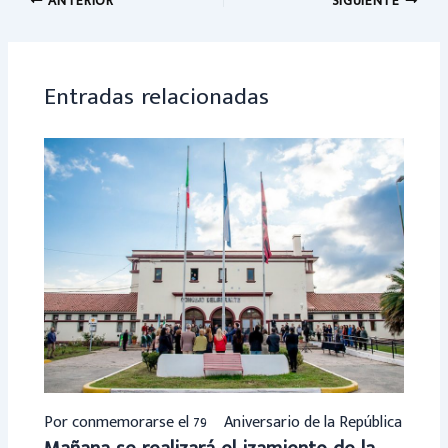
o
sA
ANTERIOR
SIGUIENTE
ok
p
p
Entradas relacionadas
Por conmemorarse el 79º Aniversario de la República