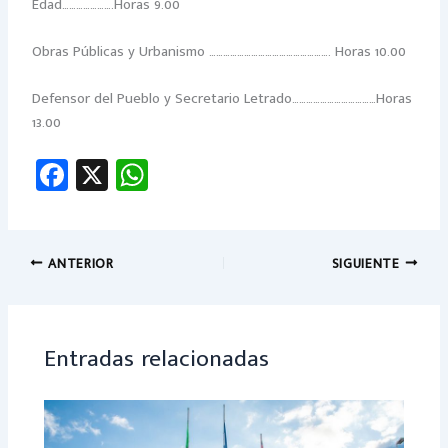
Edad………………….Horas 9.00
Obras Públicas y Urbanismo ……………………………………………. Horas 10.00
Defensor del Pueblo y Secretario Letrado………………………………Horas
13.00
Fa
X
W
ce
h
b
at
o
sA
ANTERIOR
SIGUIENTE
ok
p
p
Entradas relacionadas