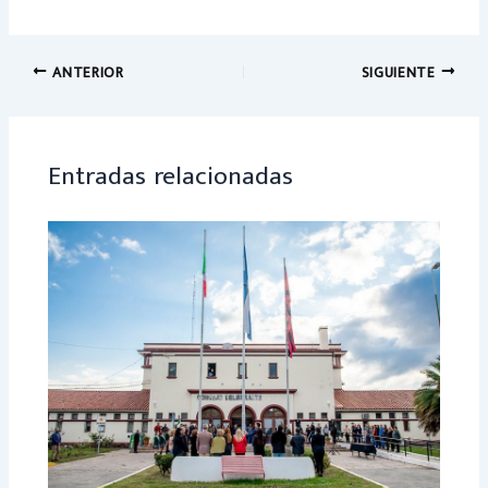
ce
h
b
at
o
sA
ANTERIOR
SIGUIENTE
ok
p
p
Entradas relacionadas